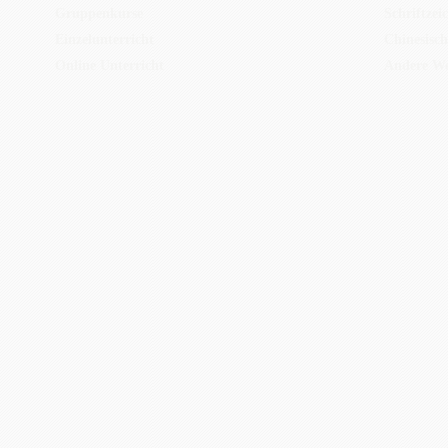
Gruppenkurse
Schriftzei
Einzelunterricht
Chinesisch
Online Unterricht
Andere We