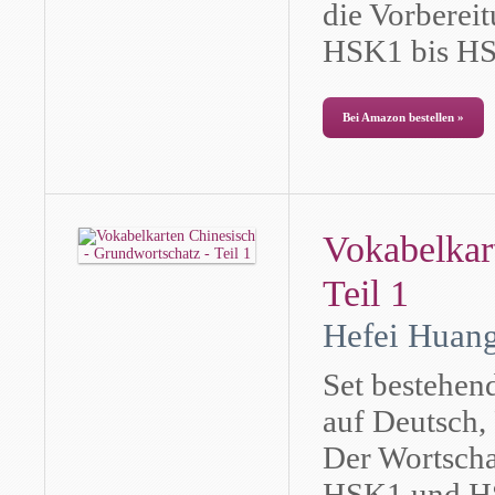
die Vorberei
HSK1 bis H
Bei Amazon bestellen »
Vokabelkar
Teil 1
Hefei Huang
Set bestehen
auf Deutsch, 
Der Wortschat
HSK1 und H