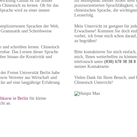
twicklung Chinas ist für immer
Im Mittelpunkt meiner Arbeit steht 
Chinesisch zu lernen. Ob für das
praxisorientierten Sprachfähigkeit, 
 Sprache wird zu einer immer
chinesischen Sprache, die wichtigst
Lernerfolg.
ompliziertesten Sprachen der Welt,
Mein Unterricht ist geeignet für jed
er Grammatik und Schreibweise
Erwachsene! Kommen Sie doch ein
vorbei, ich freue mich schon darauf
zu begrüßen!
 und schreiben lernen. Chinesisch
ernbar. Das Lernen dieser Sprache
Bitte kontaktieren Sie mich einfach
über hinaus die Kreativität und
mich, Ihnen weiterhelfen zu können
telefonisch unter
(030) 670 38 38 8
meiner Kontaktseite.
der Freien Universität Berlin habe
owie Vertreter aus Wirtschaft und
Vielen Dank für Ihren Besuch, und
cke auf eine langjährige Erfahrung
Chinesisch Unterricht!
hkurse in Berlin
für kleine
cht an.