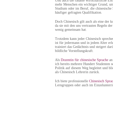
Und auch die rasante wirtschaftliche En
mehr Menschen ein wichtiger Grund, um 
Studium oder im Beruf, die chinesische
häufiger gefragten Qualifikation.
Doch Chinesisch gilt auch als eine der k
da sie mit den uns vertrauten Regeln d
wenig gemeinsam hat.
Trotzdem kann jeder Chinesisch sprechen
ist für jedermann und in jedem Alter erl
trainiert das Gedächtnis und steigert dar
bildliche Vorstellungskraft.
Als
Dozentin für chinesische Sprache
an 
ich bereits mehrere Hundert Studenten s
Politik auf diesem Weg begleitet und bli
als Chinesisch Lehrerin zurück.
Ich biete professionelle
Chinesisch Sprac
Lerngruppen oder auch im Einzelunterri