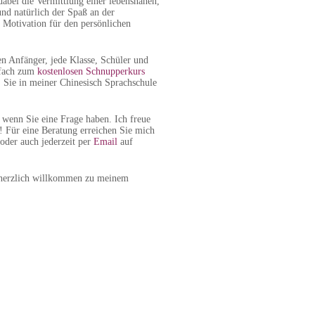
dabei die Vermittlung einer lebensnahen,
und natürlich der Spaß an der
e Motivation für den persönlichen
en Anfänger, jede Klasse, Schüler und
fach zum
kostenlosen Schnupperkurs
, Sie in meiner Chinesisch Sprachschule
, wenn Sie eine Frage haben. Ich freue
! Für eine Beratung erreichen Sie mich
oder auch jederzeit per
Email
auf
 herzlich willkommen zu meinem