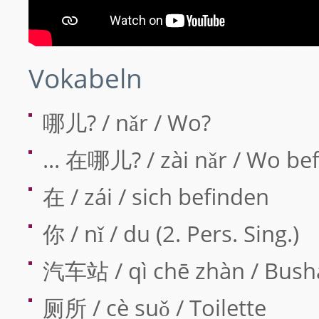
Vokabeln
哪儿? / nǎr / Wo?
… 在哪儿? / zài nǎr / Wo bef
在 / zái / sich befinden
你 / nǐ / du (2. Pers. Sing.)
汽车站 / qì chē zhàn / Busha
厕所 / cè suǒ / Toilette