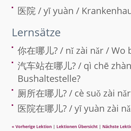
医院 / yī yuàn / Krankenha
Lernsätze
你在哪儿? / nǐ zài nǎr / Wo b
汽车站在哪儿? / qì chē zhàn zà
Bushaltestelle?
厕所在哪儿? / cè suǒ zài nǎr / 
医院在哪儿? / yī yuàn zài nǎr
« Vorherige Lektion
|
Lektionen Übersicht
|
Nächste Lekti