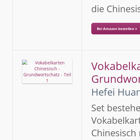
die Chines
Bei Amazon bestellen »
Vokabelka
Grundwort
Hefei Huan
Set besteh
Vokabelkart
Chinesisch 