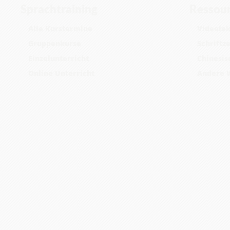
Sprachtraining
Ressou
Alle Kurstermine
Videolek
Gruppenkurse
Schriftz
Einzelunterricht
Chinesis
Online Unterricht
Andere 