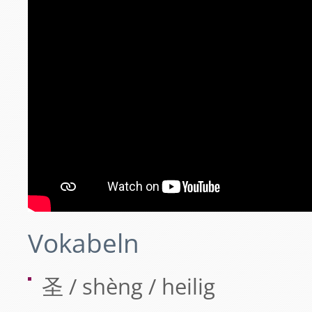
Vokabeln
圣 / shèng / heilig