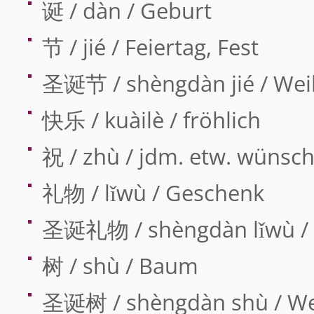
诞 / dàn / Geburt
节 / jié / Feiertag, Fest
圣诞节 / shèngdàn jié / We
快乐 / kuàilè / fröhlich
祝 / zhù / jdm. etw. wünsc
礼物 / lǐwù / Geschenk
圣诞礼物 / shèngdàn lǐwù /
树 / shù / Baum
圣诞树 / shèngdàn shù / W