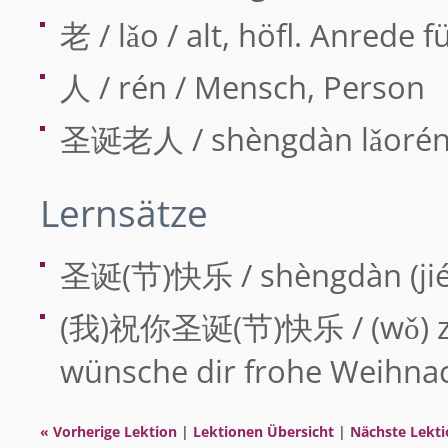
老 / lǎo / alt, höfl. Anrede 
人 / rén / Mensch, Person
圣诞老人 / shèngdàn lǎorén
Lernsätze
圣诞(节)快乐 / shèngdàn (jié)
(我)祝你圣诞(节)快乐 / (wǒ) zhù n
wünsche dir frohe Weihna
« Vorherige Lektion
|
Lektionen Übersicht
|
Nächste Lekti