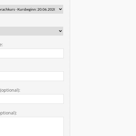
e:
optional):
ptional):