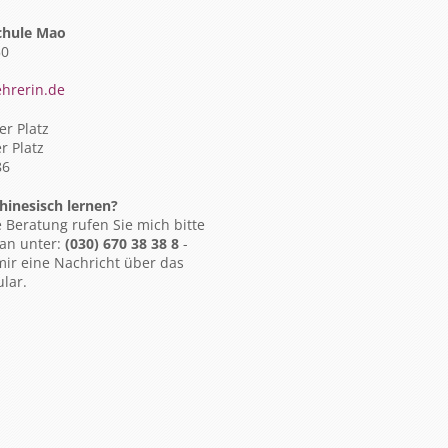
chule Mao
50
ehrerin.de
r Platz
r Platz
86
hinesisch lernen?
e Beratung rufen Sie mich bitte
 an unter:
(030) 670 38 38 8
-
mir eine Nachricht über das
lar.