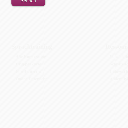
Sprachtraining
Ressour
Alle Kurstermine
Videolekt
Gruppenkurse
Schriftzei
Einzelunterricht
Chinesisch
Online Unterricht
Andere We