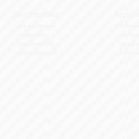
Sprachtraining
Ressou
Alle Kurstermine
Videolek
Gruppenkurse
Schriftz
Einzelunterricht
Chinesis
Online Unterricht
Andere 